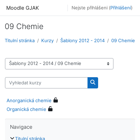
Přejít k hlavnímu obsahu
Moodle GJAK
Nejste přihlášeni (
Přihlášení
)
09 Chemie
Titulní stránka
Kurzy
Šablony 2012 - 2014
09 Chemie
Kategorie kurzů
Vyhledat kurzy
Vyhledat kurzy
Anorganická chemie
Organická chemie
Přeskočit: Navigace
Navigace
Titulní stránka